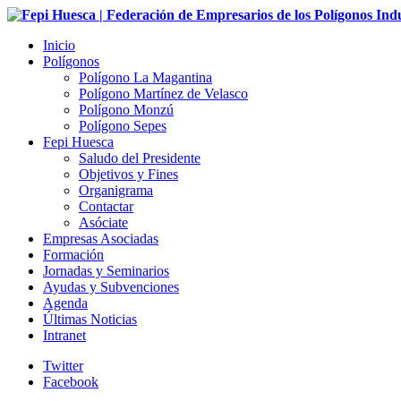
Inicio
Polígonos
Polígono La Magantina
Polígono Martínez de Velasco
Polígono Monzú
Polígono Sepes
Fepi Huesca
Saludo del Presidente
Objetivos y Fines
Organigrama
Contactar
Asóciate
Empresas Asociadas
Formación
Jornadas y Seminarios
Ayudas y Subvenciones
Agenda
Últimas Noticias
Intranet
Twitter
Facebook