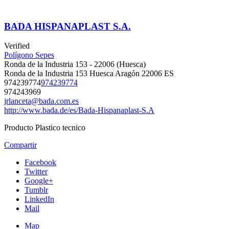
BADA HISPANAPLAST S.A.
Verified
Polígono Sepes
Ronda de la Industria 153 - 22006 (Huesca)
Ronda de la Industria 153
Huesca
Aragón
22006
ES
974239774
974239774
974243969
jrlanceta@bada.com.es
http://www.bada.de/es/Bada-Hispanaplast-S.A
Producto Plastico tecnico
Compartir
Facebook
Twitter
Google+
Tumblr
LinkedIn
Mail
Map