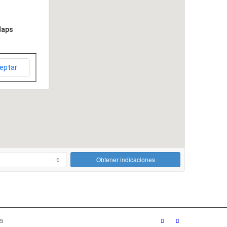
Maps
eptar
Obtener indicaciones
15