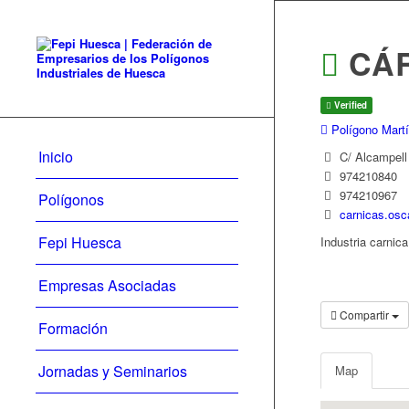
CÁR
Verified
Polígono Martí
Inicio
C/ Alcampell
974210840
974210967
Polígonos
carnicas.os
Fepi Huesca
Industria carnica
Empresas Asociadas
Compartir
Formación
Jornadas y Seminarios
Map